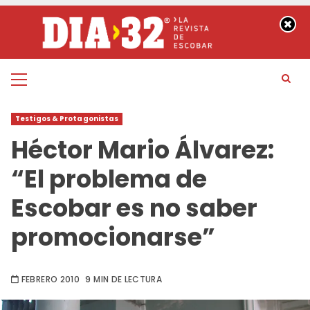
Saltar
al
contenido
Menú
principal
Testigos & Protagonistas
Héctor Mario Álvarez:
“El problema de
Escobar es no saber
promocionarse”
FEBRERO 2010
9 MIN DE LECTURA