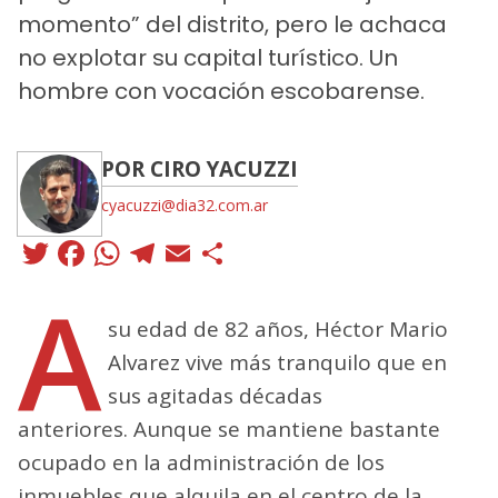
momento” del distrito, pero le achaca
no explotar su capital turístico. Un
hombre con vocación escobarense.
POR CIRO YACUZZI
cyacuzzi@dia32.com.ar
Twitter
Facebook
WhatsApp
Telegram
Email
Compartir
A
su edad de 82 años, Héctor Mario
Alvarez vive más tranquilo que en
sus agitadas décadas
anteriores. Aunque se mantiene bastante
ocupado en la administración de los
inmuebles que alquila en el centro de la