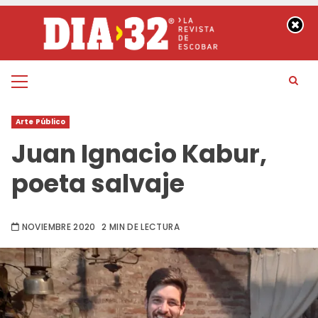
Saltar
al
contenido
Menú
principal
Arte Público
Juan Ignacio Kabur,
poeta salvaje
NOVIEMBRE 2020
2 MIN DE LECTURA