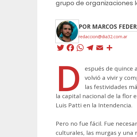
grupo de organizaciones lo
POR MARCOS FEDE
redaccion@dia32.com.ar
Twitter
Facebook
WhatsApp
Telegra
Email
Comp
D
espués de quince 
volvió a vivir y co
las festividades m
la capital nacional de la flo
Luis Patti en la Intendencia.
Pero no fue fácil. Fue necesa
culturales, las murgas y una 