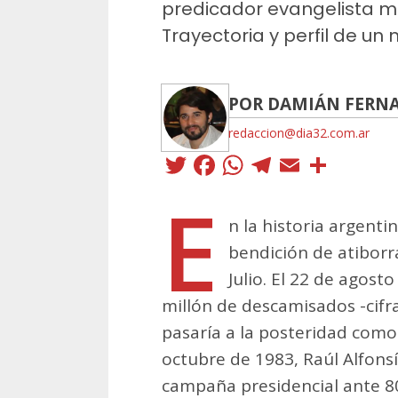
predicador evangelista m
Trayectoria y perfil de un m
POR DAMIÁN FERN
redaccion@dia32.com.ar
Twitter
Facebook
WhatsApp
Telegra
Email
Comp
E
n la historia argent
bendición de atiborr
Julio. El 22 de agost
millón de descamisados -cifr
pasaría a la posteridad como
octubre de 1983, Raúl Alfonsí
campaña presidencial ante 80