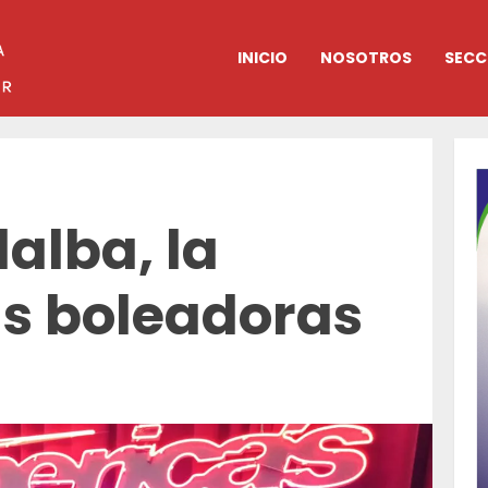
INICIO
NOSOTROS
SECC
lalba, la
as boleadoras