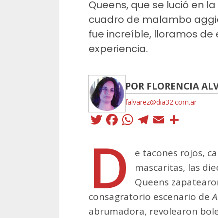
Queens, que se lució en l
cuadro de malambo aggior
fue increíble, lloramos de 
experiencia.
POR FLORENCIA AL
falvarez@dia32.com.ar
Twitter
Facebook
WhatsApp
Telegra
Email
Comp
D
e tacones rojos, 
mascaritas, las di
Queens zapatearo
consagratorio escenario de
A
abrumadora, revolearon bolea