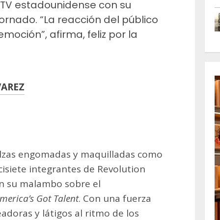
a TV estadounidense con su
nado. “La reacción del público
emoción”, afirma, feliz por la
VAREZ
m
artir
calzas engomadas y maquilladas como
ecisiete integrantes de Revolution
n su malambo sobre el
merica’s Got Talent
. Con una fuerza
doras y látigos al ritmo de los