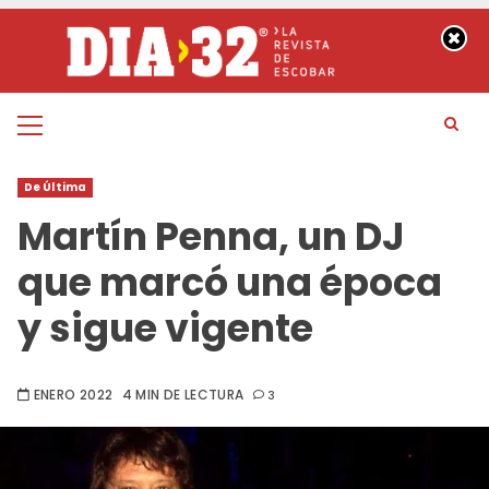
Saltar
al
contenido
Menú
principal
De Última
Martín Penna, un DJ
que marcó una época
y sigue vigente
ENERO 2022
4 MIN DE LECTURA
3