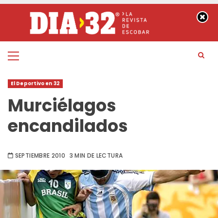
Saltar
al
contenido
Menú
principal
El Deportivo en 32
Murciélagos
encandilados
SEPTIEMBRE 2010
3 MIN DE LECTURA