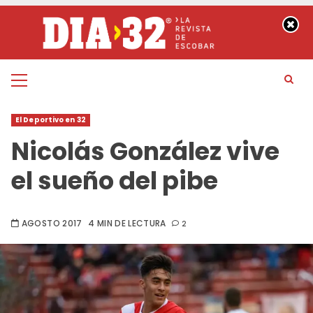
Saltar
al
contenido
Menú
principal
El Deportivo en 32
Nicolás González vive
el sueño del pibe
AGOSTO 2017
4 MIN DE LECTURA
2