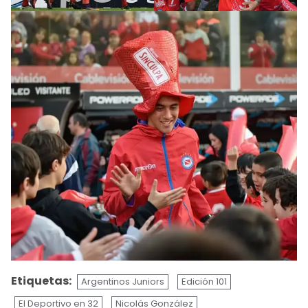
Etiquetas:
Argentinos Juniors
Edición 101
El Deportivo en 32
Nicolás González