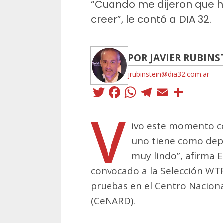
“Cuando me dijeron que 
creer”, le contó a DIA 32.
POR JAVIER RUBINS
jrubinstein@dia32.com.ar
Twitter
Facebook
WhatsApp
Telegra
Email
Comp
V
ivo este momento co
uno tiene como depo
muy lindo”, afirma 
convocado a la Selección WTF
pruebas en el Centro Nacion
(CeNARD).