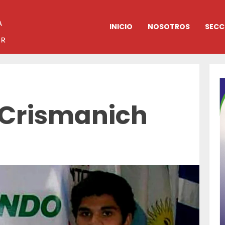
INICIO
NOSOTROS
SECC
 Crismanich