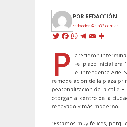
POR REDACCIÓN
redaccion@dia32.com.ar
Twitter
Facebook
WhatsApp
Telegra
Email
Comp
P
arecieron intermina
-el plazo inicial era
el intendente Ariel 
remodelación de la plaza prin
peatonalización de la calle Hi
otorgan al centro de la ciu
renovado y más moderno.
“Estamos muy felices, porque