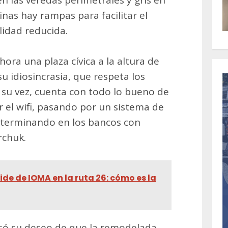
en las veredas perimetrales y gris en
inas hay rampas para facilitar el
idad reducida.
hora una plaza cívica a la altura de
su idiosincrasia, que respeta los
a su vez, cuenta con todo lo bueno de
 el wifi, pasando por un sistema de
y terminando en los bancos con
rchuk.
ide de IOMA en la ruta 26: cómo es la
só su deseo de que la remodelada