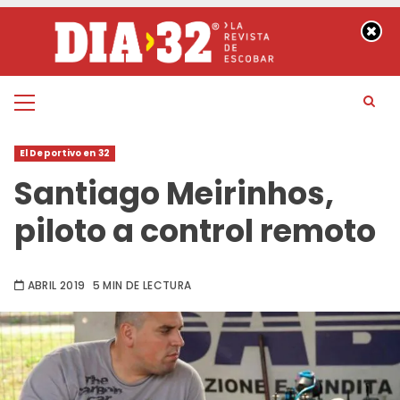
Saltar
al
contenido
Menú
principal
El Deportivo en 32
Santiago Meirinhos,
piloto a control remoto
ABRIL 2019
5 MIN DE LECTURA