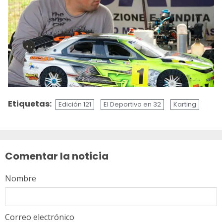
Etiquetas:
Edición 121
El Deportivo en 32
Karting
Sigue
leyendo
Comentar la noticia
Nombre
Correo electrónico