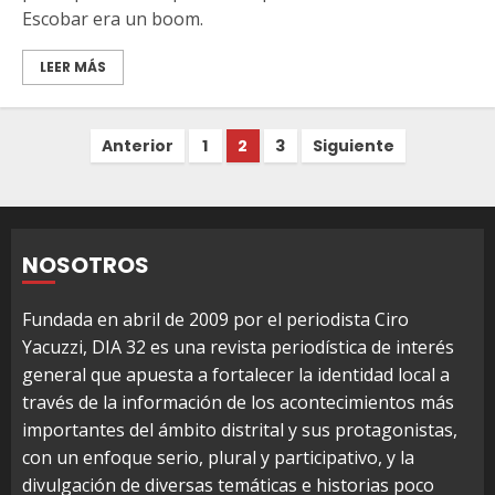
Escobar era un boom.
LEER MÁS
Paginación
Anterior
1
2
3
Siguiente
de
entradas
NOSOTROS
Fundada en abril de 2009 por el periodista Ciro
Yacuzzi, DIA 32 es una revista periodística de interés
general que apuesta a fortalecer la identidad local a
través de la información de los acontecimientos más
importantes del ámbito distrital y sus protagonistas,
con un enfoque serio, plural y participativo, y la
divulgación de diversas temáticas e historias poco