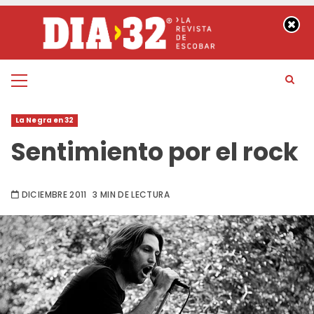
Saltar
al
contenido
Menú
principal
La Negra en 32
Sentimiento por el rock
DICIEMBRE 2011
3 MIN DE LECTURA