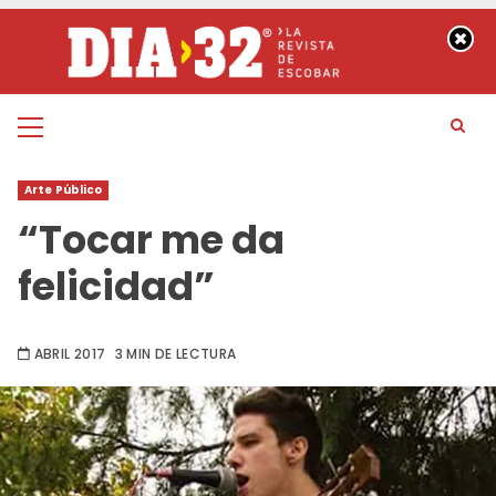
Saltar
al
contenido
Menú
principal
Arte Público
“Tocar me da
felicidad”
ABRIL 2017
3 MIN DE LECTURA