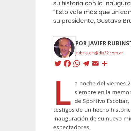
su historia con la inaugur
“Esto vale más que un ca
su presidente, Gustavo Br
POR JAVIER RUBINS
jrubinstein@dia32.com.ar
Twitter
Facebook
WhatsApp
Telegra
Email
Comp
L
a noche del viernes
siempre en la memori
de Sportivo Escobar,
testigos de un hecho históri
inauguración de su nuevo mi
espectadores.