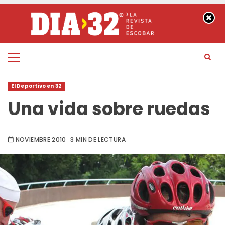
Saltar
al
contenido
Menú
principal
El Deportivo en 32
Una vida sobre ruedas
NOVIEMBRE 2010
3 MIN DE LECTURA