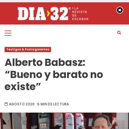
Saltar
al
contenido
Menú
principal
Testigos & Protagonistas
Alberto Babasz:
“Bueno y barato no
existe”
AGOSTO 2020
6 MIN DE LECTURA