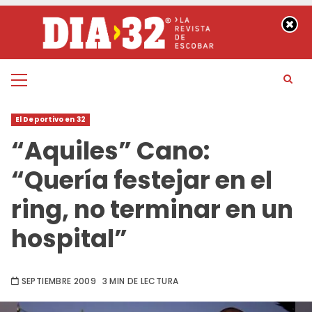
Saltar
al
contenido
Menú
principal
El Deportivo en 32
“Aquiles” Cano:
“Quería festejar en el
ring, no terminar en un
hospital”
SEPTIEMBRE 2009
3 MIN DE LECTURA