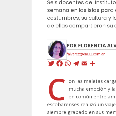
Seis docentes del Institut
semana en las islas para 
costumbres, su cultura y l
de ellas compartieron su e
POR FLORENCIA AL
falvarez@dia32.com.ar
Twitter
Facebook
WhatsApp
Telegra
Email
Comp
C
on las maletas carg
mucha emoción y la
en común entre amb
escobarenses realizó un viaje
siempre grabado en sus memo