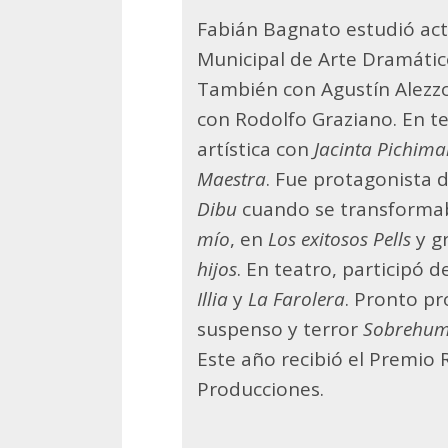
Fabián Bagnato estudió act
Municipal de Arte Dramático
También con Agustín Alezzo
con Rodolfo Graziano. En t
artística con
Jacinta Pichim
Maestra
. Fue protagonista d
Dibu
cuando se transformab
mío
, en
Los exitosos Pells
y g
hijos
. En teatro, participó 
Illia
y
La Farolera
. Pronto pr
suspenso y terror
Sobrehu
Este año recibió el Premio
Producciones.