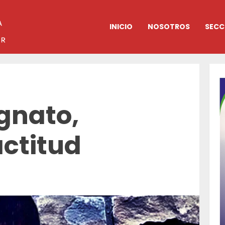
INICIO
NOSOTROS
SECC
gnato,
actitud