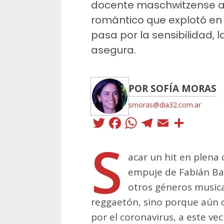
docente maschwitzense a
romántico que explotó en 
pasa por la sensibilidad, l
asegura.
POR SOFÍA MORAS
smoras@dia32.com.ar
Twitter
Facebook
WhatsApp
Telegra
Email
Comp
S
acar un hit en plena
empuje de Fabián Ba
otros géneros musica
reggaetón, sino porque aún c
por el coronavirus, a este ve