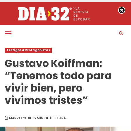
Saltar
al
contenido
Menú
principal
Testigos & Protagonistas
Gustavo Koiffman:
“Tenemos todo para
vivir bien, pero
vivimos tristes”
MARZO 2018
6 MIN DE LECTURA