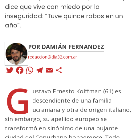
dice que vive con miedo por la
inseguridad: “Tuve quince robos en un
año”.
POR DAMIÁN FERNANDEZ
redaccion@dia32.com.ar
Twitter
Facebook
WhatsApp
Telegram
Email
Compartir
G
ustavo Ernesto Koiffman (61) es
descendiente de una familia
ucraniana y otra de origen italiano,
sin embargo, su apellido europeo se
transformó en sinónimo de una pujante
ciudad del Conurbano bonaerense. Todo