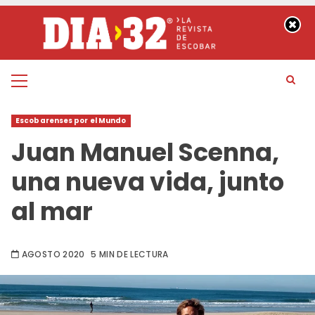
Saltar
al
contenido
Menú
principal
Escobarenses por el Mundo
Juan Manuel Scenna,
una nueva vida, junto
al mar
AGOSTO 2020
5 MIN DE LECTURA