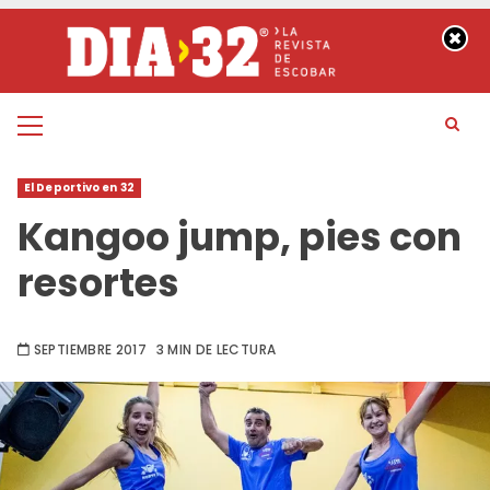
Saltar
al
contenido
Menú
principal
El Deportivo en 32
Kangoo jump, pies con
resortes
SEPTIEMBRE 2017
3 MIN DE LECTURA