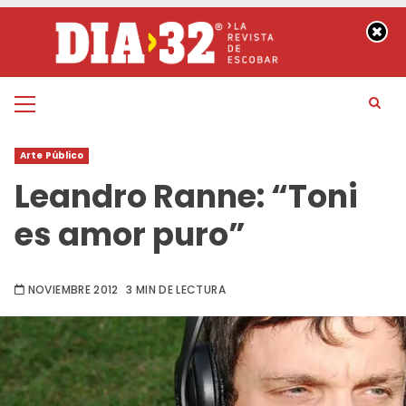
Saltar
al
contenido
Menú
principal
Arte Público
Leandro Ranne: “Toni
es amor puro”
NOVIEMBRE 2012
3 MIN DE LECTURA