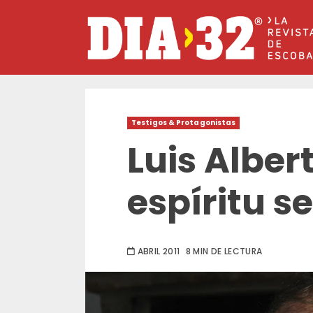
Saltar
al
contenido
Testigos & Protagonistas
Luis Alber
espíritu s
ABRIL 2011
8 MIN DE LECTURA