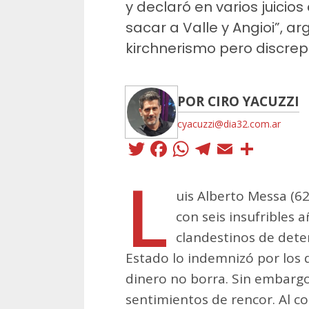
y declaró en varios juicios
sacar a Valle y Angioi”, a
kirchnerismo pero discrep
POR CIRO YACUZZI
cyacuzzi@dia32.com.ar
Twitter
Facebook
WhatsApp
Telegra
Email
Comp
L
uis Alberto Messa (6
con seis insufribles 
clandestinos de dete
Estado lo indemnizó por los 
dinero no borra. Sin embarg
sentimientos de rencor. Al con