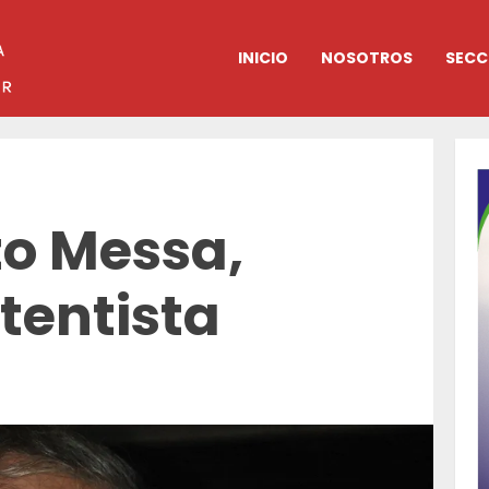
INICIO
NOSOTROS
SECC
to Messa,
etentista