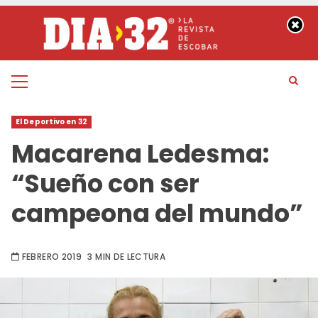
Saltar
al
contenido
Menú
principal
El Deportivo en 32
Macarena Ledesma:
“Sueño con ser
campeona del mundo”
FEBRERO 2019
3 MIN DE LECTURA