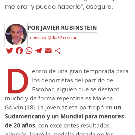
mejorar y puedo hacerlo”, asegura.
POR JAVIER RUBINSTEIN
jrubinstein@dia32.com.ar
Twitter
Facebook
WhatsApp
Telegram
Email
Compartir
D
entro de una gran temporada para
los deportistas del partido de
Escobar, alguien que se destacó
mucho y de forma repentina es Malena
Galván (18). La joven atleta participó en
un
Sudamericano y un Mundial para menores
de 20 años
, con excelentes resultados.
Además, logró la medalla dorada en los