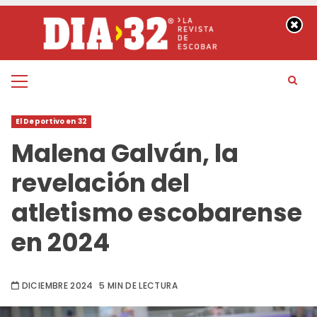
Saltar
al
contenido
Menú
principal
El Deportivo en 32
Malena Galván, la
revelación del
atletismo escobarense
en 2024
DICIEMBRE 2024
5 MIN DE LECTURA