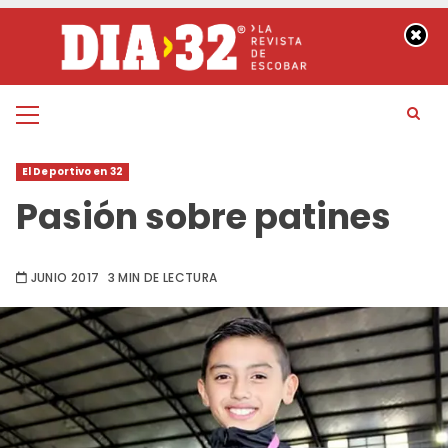
Saltar
al
contenido
Menú
principal
El Deportivo en 32
Pasión sobre patines
JUNIO 2017
3 MIN DE LECTURA