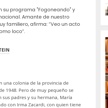
con su programa "Fogoneando" y
 nacional. Amante de nuestro
muy familiero, afirma: “Veo un acto
como loco”.
TEIN
m
artir
n una colonia de la provincia de
 de 1948. Pero de muy pequeño se
on sus padres y su hermana, María
ado con Irma Zacardi, con quien tiene