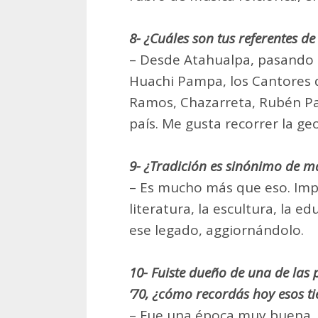
8- ¿Cuáles son tus referentes d
– Desde Atahualpa, pasando p
Huachi Pampa, los Cantores d
Ramos, Chazarreta, Rubén Pa
país. Me gusta recorrer la ge
9- ¿Tradición es sinónimo de ma
– Es mucho más que eso. Imp
literatura, la escultura, la e
ese legado, aggiornándolo.
10- Fuiste dueño de una de las 
‘70, ¿cómo recordás hoy esos t
– Fue una época muy buena. Es