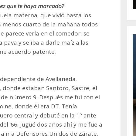
ñez que te haya marcado?
uela materna, que vivió hasta los
 5 menos cuarto de la mañana todos
 me parece verla en el comedor, se
a pava y se iba a darle maíz a las
y me acuerdo patente.
Independiente de Avellaneda.
 donde estaban Santoro, Sastre, el
a de número 9. Después me fui con el
mine, donde él era DT. Tenía
uero central y debuté en la 1º ante
el ‘66. Jugué dos años ahí y me fue a
ra ir a Defensores Unidos de Zárate.