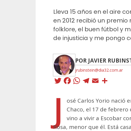
Lleva 15 años en el aire 
en 2012 recibió un premio
folklore, el buen fútbol y 
de injusticia y me pongo 
POR JAVIER RUBINS
jrubinstein@dia32.com.ar
Twitter
Facebook
WhatsApp
Telegra
Email
Comp
J
osé Carlos Yorio nació e
Chaco, el 17 de febrero
vino a vivir a Escobar c
Rosa, menor que él. Está cas