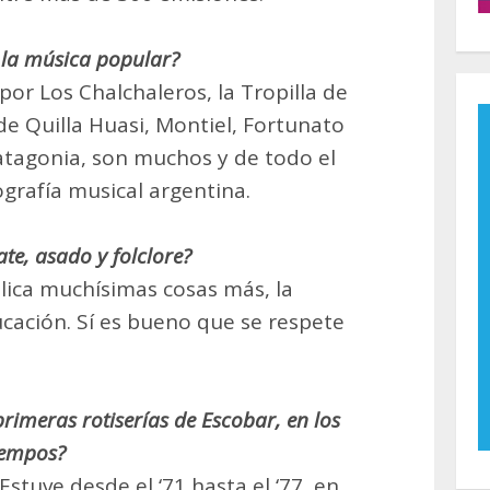
e la música popular?
or Los Chalchaleros, la Tropilla de
e Quilla Huasi, Montiel, Fortunato
tagonia, son muchos y de todo el
ografía musical argentina.
te, asado y folclore?
lica muchísimas cosas más, la
ducación. Sí es bueno que se respete
primeras rotiserías de Escobar, en los
iempos?
tuve desde el ‘71 hasta el ‘77, en