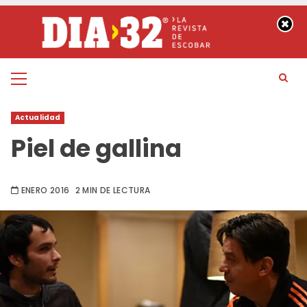
Saltar
al
contenido
Menú
principal
Actualidad
Piel de gallina
ENERO 2016
2 MIN DE LECTURA