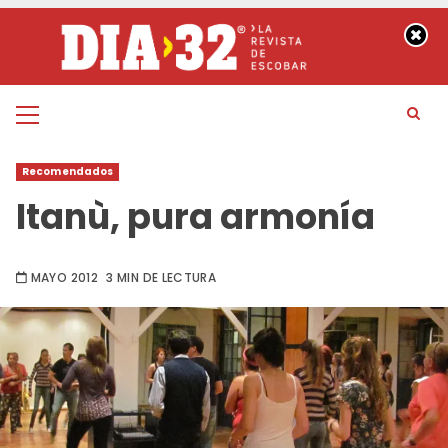
Saltar
al
contenido
Menú
principal
Recomendados
Itanù, pura armonía
MAYO 2012
3 MIN DE LECTURA