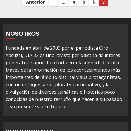
Paginación
Anterior
1
…
4
5
6
7
de
entradas
NOSOTROS
Fundada en abril de 2009 por el periodista Ciro
Yacuzzi, DIA 32 es una revista periodística de interés
general que apuesta a fortalecer la identidad local a
través de la información de los acontecimientos más
importantes del ámbito distrital y sus protagonistas,
con un enfoque serio, plural y participativo, y la
divulgación de diversas temáticas e historias poco
conocidas de nuestro terruño que hacen a su pasado,
a su presente y a su futuro.