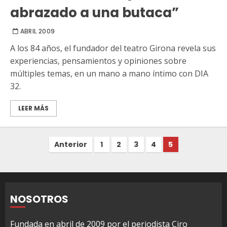
abrazado a una butaca”
ABRIL 2009
A los 84 años, el fundador del teatro Girona revela sus
experiencias, pensamientos y opiniones sobre
múltiples temas, en un mano a mano íntimo con DIA
32.
LEER MÁS
Paginación
Anterior
1
2
3
4
5
de
entradas
NOSOTROS
Fundada en abril de 2009 por el periodista Ciro