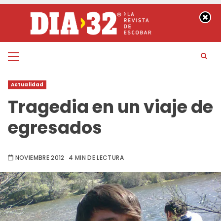
Saltar
al
contenido
Menú
principal
Actualidad
Tragedia en un viaje de
egresados
NOVIEMBRE 2012
4 MIN DE LECTURA