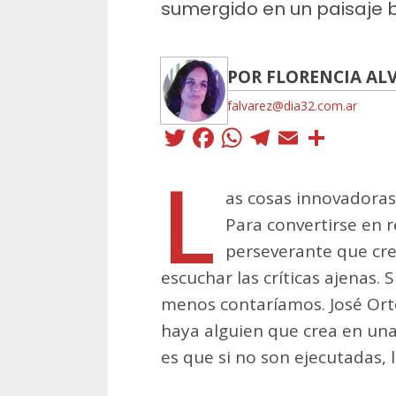
sumergido en un paisaje b
POR FLORENCIA AL
falvarez@dia32.com.ar
Twitter
Facebook
WhatsApp
Telegra
Email
Comp
L
as cosas innovadoras
Para convertirse en 
perseverante que cre
escuchar las críticas ajenas. 
menos contaríamos. José Orte
haya alguien que crea en una i
es que si no son ejecutadas, 