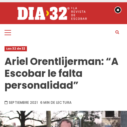
Saltar
al
contenido
Menú
principal
Las 32 de 32
Ariel Orentlijerman: “A
Escobar le falta
personalidad”
SEPTIEMBRE 2021
6 MIN DE LECTURA