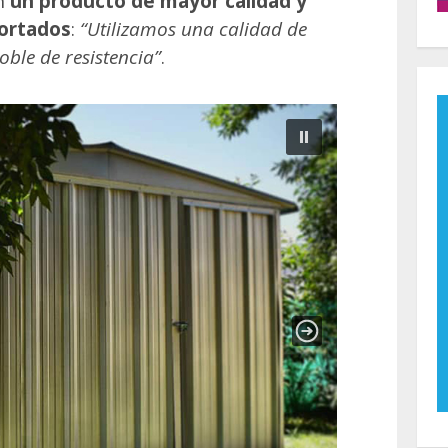
n
un producto de mayor calidad
y
portados
:
“Utilizamos una calidad
de
oble de resistencia”
.