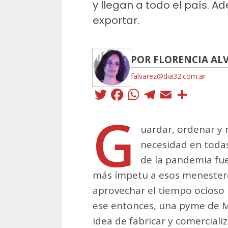
y llegan a todo el país. 
exportar.
POR FLORENCIA AL
falvarez@dia32.com.ar
Twitter
Facebook
WhatsApp
Telegra
Email
Comp
G
uardar, ordenar y 
necesidad en todas
de la pandemia fu
más ímpetu a esos menesteres
aprovechar el tiempo ocioso 
ese entonces, una pyme de M
idea de fabricar y comerciali