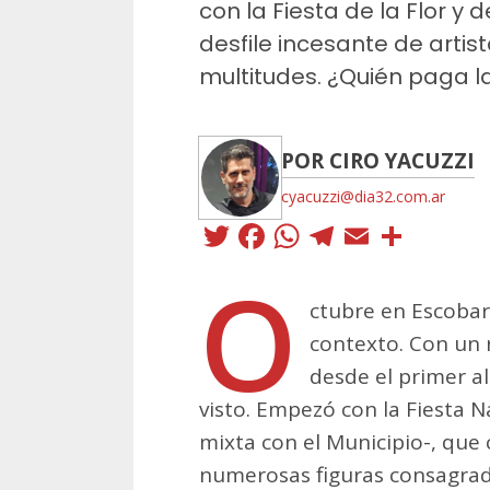
con la Fiesta de la Flor y
desfile incesante de artis
multitudes. ¿Quién paga l
POR CIRO YACUZZI
cyacuzzi@dia32.com.ar
Twitter
Facebook
WhatsApp
Telegra
Email
Comp
O
ctubre en Escobar 
contexto. Con un 
desde el primer a
visto. Empezó con la Fiesta N
mixta con el Municipio-, que 
numerosas figuras consagrada