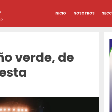
INICIO
NOSOTROS
SECC
ño verde, de
iesta