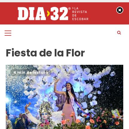
Saltar
al
contenido
Menú
principal
Fiesta de la Flor
4 min de lectura