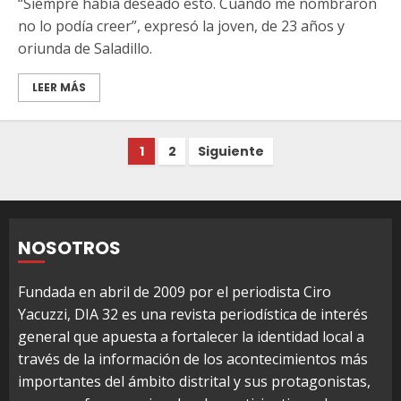
“Siempre había deseado esto. Cuando me nombraron
no lo podía creer”, expresó la joven, de 23 años y
oriunda de Saladillo.
LEER MÁS
Paginación
1
2
Siguiente
de
entradas
NOSOTROS
Fundada en abril de 2009 por el periodista Ciro
Yacuzzi, DIA 32 es una revista periodística de interés
general que apuesta a fortalecer la identidad local a
través de la información de los acontecimientos más
importantes del ámbito distrital y sus protagonistas,