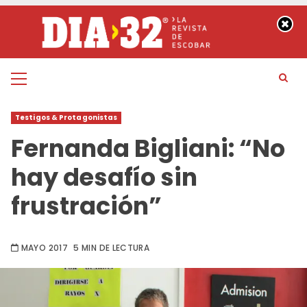
Saltar
al
contenido
Menú
principal
Testigos & Protagonistas
Fernanda Bigliani: “No
hay desafío sin
frustración”
MAYO 2017
5 MIN DE LECTURA