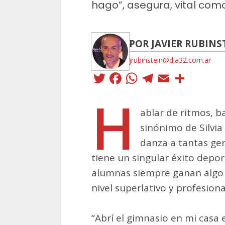
hago”, asegura, vital com
POR JAVIER RUBINS
jrubinstein@dia32.com.ar
Twitter
Facebook
WhatsApp
Telegra
Email
Comp
H
ablar de ritmos, b
sinónimo de Silvia
danza a tantas gen
tiene un singular éxito depo
alumnas siempre ganan algo 
nivel superlativo y profesiona
“Abrí el gimnasio en mi casa