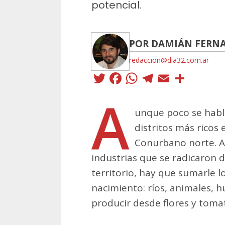
potencial.
POR DAMIÁN FERN
redaccion@dia32.com.ar
Twitter
Facebook
WhatsApp
Telegra
Email
Comp
A
unque poco se habl
distritos más ricos
Conurbano norte. A
industrias que se radicaron 
territorio, hay que sumarle l
nacimiento: ríos, animales, 
producir desde flores y toma