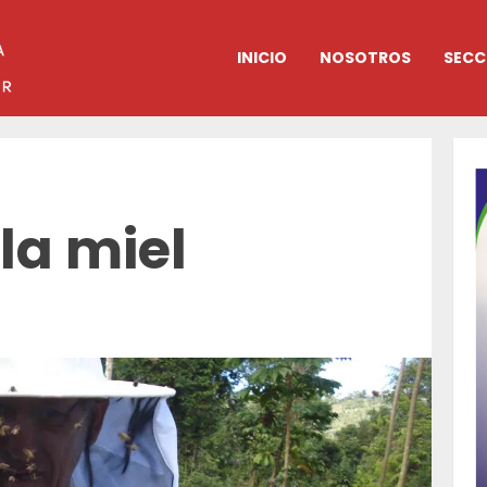
INICIO
NOSOTROS
SECC
 la miel