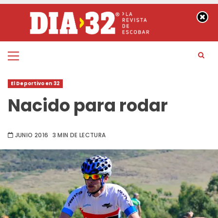
Saltar
al
contenido
Menú
principal
El Deportivo en 32
Nacido para rodar
JUNIO 2016
3 MIN DE LECTURA