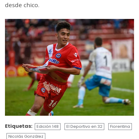
desde chico.
Etiquetas:
Edición 148
El Deportivo en 32
Fiorentina
Nicolás González