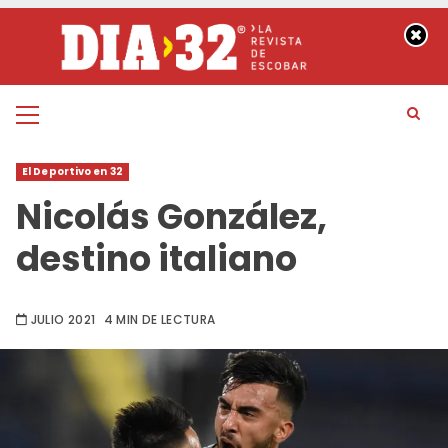
Saltar
al
contenido
Menú
principal
El Deportivo en 32
Nicolás González,
destino italiano
JULIO 2021
4 MIN DE LECTURA