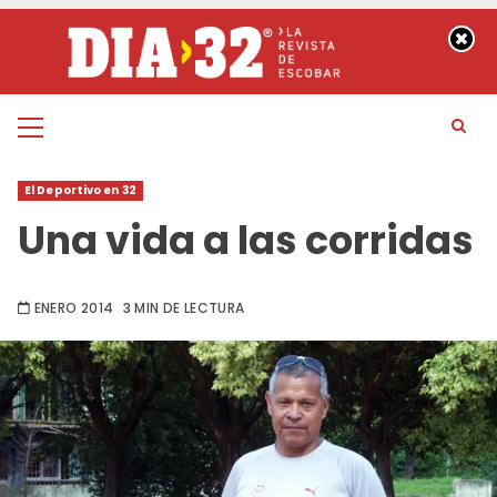
Saltar
al
contenido
Menú
principal
El Deportivo en 32
Una vida a las corridas
ENERO 2014
3 MIN DE LECTURA