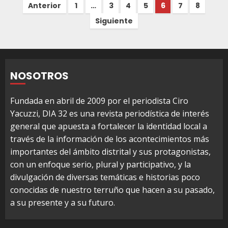
Paginación
Anterior
1
…
3
4
5
6
7
8
de
Siguiente
entradas
NOSOTROS
Fundada en abril de 2009 por el periodista Ciro
Yacuzzi, DIA 32 es una revista periodística de interés
general que apuesta a fortalecer la identidad local a
través de la información de los acontecimientos más
importantes del ámbito distrital y sus protagonistas,
con un enfoque serio, plural y participativo, y la
divulgación de diversas temáticas e historias poco
conocidas de nuestro terruño que hacen a su pasado,
a su presente y a su futuro.