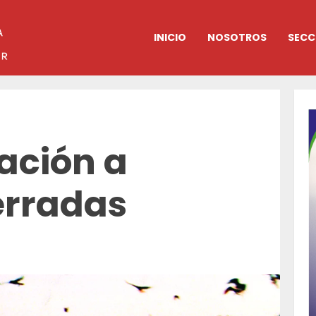
INICIO
NOSOTROS
SECC
ación a
erradas