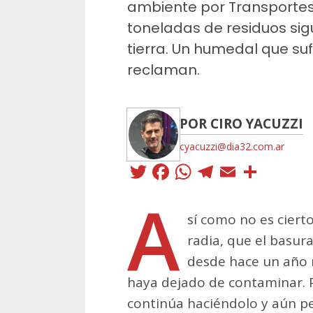
ambiente por Transportes 
toneladas de residuos s
tierra. Un humedal que su
reclaman.
POR CIRO YACUZZI
cyacuzzi@dia32.com.ar
Twitter
Facebook
WhatsApp
Telegra
Email
Comp
A
sí como no es ciert
radia, que el basur
desde hace un año no
haya dejado de contaminar. P
continúa haciéndolo y aún pe