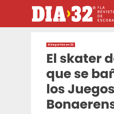
Saltar
al
contenido
El Deportivo en 32
El skater 
que se bañ
los Juego
Bonaerens