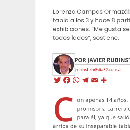
Lorenzo Campos Ormazába
tabla a los 3 y hace 8 pa
exhibiciones. “Me gusta ser
todos lados”, sostiene.
POR JAVIER RUBINS
jrubinstein@dia32.com.ar
Twitter
Facebook
WhatsApp
Telegra
Email
Comp
C
on apenas 14 años,
promisoria carrera 
para él, ya que sal
arriba de su inseparable tabl