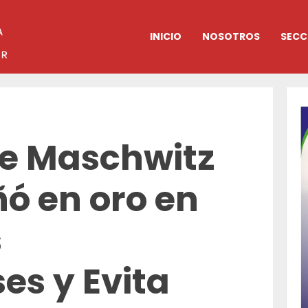
INICIO
NOSOTROS
SECC
de Maschwitz
ó en oro en
s
es y Evita