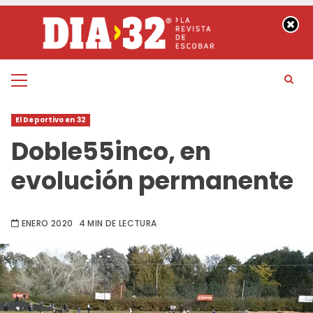
Saltar
al
contenido
Menú
principal
El Deportivo en 32
Doble55inco, en
evolución permanente
ENERO 2020
4 MIN DE LECTURA