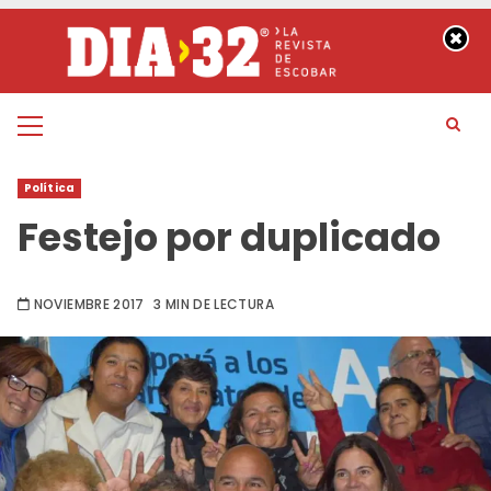
Saltar
al
contenido
Menú
principal
Política
Festejo por duplicado
NOVIEMBRE 2017
3 MIN DE LECTURA